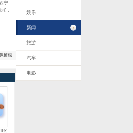
在西宁
依托，
娱乐
新闻
旅游
将保留根
汽车
网站-科
电影
就业的