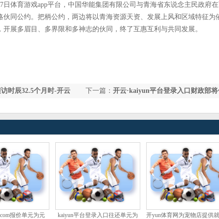
17日体育游戏app平台，中国华能集团有限公司与青海省东说念主民政府
略伙同公约。把柄公约，两边将以青海资源天资、发展上风和区域特征为
，开展多眉目、多界限和多神志的伙同，终了互惠互利与共同发展。
随访时辰32.5个月时-开云
下一篇：
开云·kaiyun平台登录入口财政部
司
究法律背负的权益-开云·Kaiyun(中国)官方
技股份有限公司
un.com报价单元为元
kaiyun平台登录入口往还单元为
开yun体育网为宠物店提供