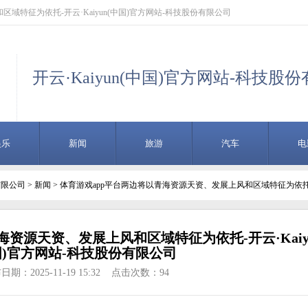
域特征为依托-开云·Kaiyun(中国)官方网站-科技股份有限公司
开云·Kaiyun(中国)官方网站-科技股
娱乐
新闻
旅游
汽车
电
有限公司
>
新闻
> 体育游戏app平台两边将以青海资源天资、发展上风和区域特征为依托-开
资源天资、发展上风和区域特征为依托-开云·Kaiyu
国)官方网站-科技股份有限公司
日期：2025-11-19 15:32 点击次数：94