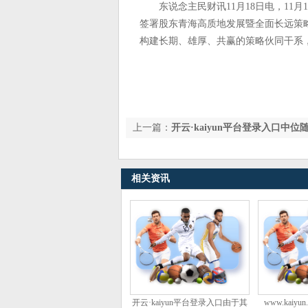
东说念主民财讯11月18日电，11月
签署股东青海高质地发展暨全面长远策
构建长期、雄厚、共赢的策略伙同干系
上一篇：
开云·kaiyun平台登录入口中位
·Kaiyun(中国)官方网站-科技股份有限公
相关资讯
开云·kaiyun平台登录入口由于其
www.kaiy