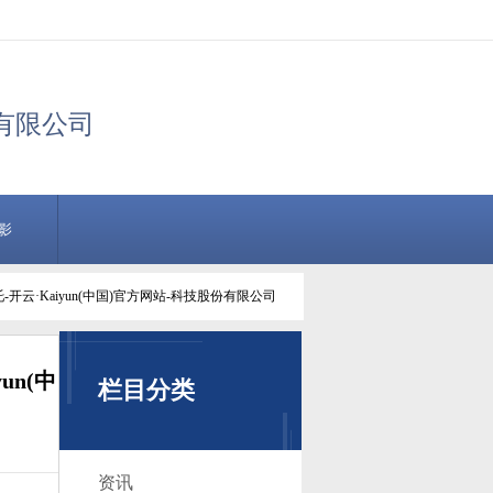
份有限公司
影
云·Kaiyun(中国)官方网站-科技股份有限公司
n(中
栏目分类
资讯