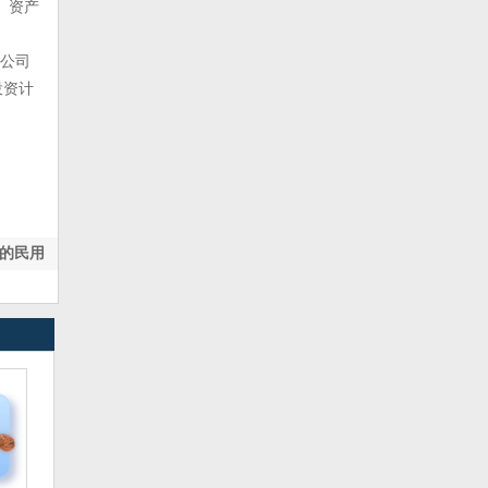
、资产
日公司
投资计
算的民用
官方网站-