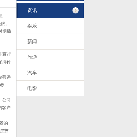
资讯
现
亮眼。
娱乐
时期插
新闻
能百行
旅游
保持矜
汽车
金额远
的券
电影
，公司
内客户
场景的
底层技