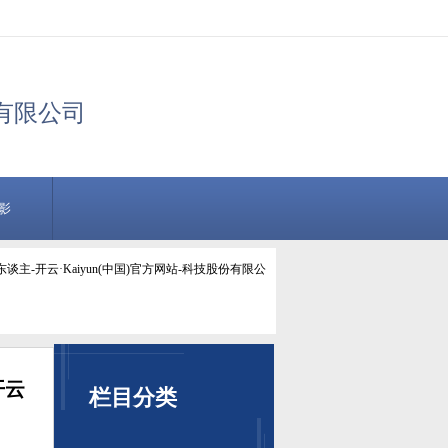
份有限公司
影
主-开云·Kaiyun(中国)官方网站-科技股份有限公
开云
栏目分类