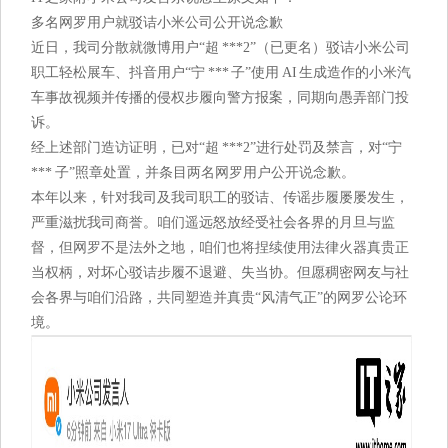
多名网罗用户就驳诘小米公司公开说念歉
近日，我司分散就微博用户“超 ***2”（已更名）驳诘小米公司
职工轻松展车、抖音用户“宁 *** 子”使用 AI 生成造作的小米汽
车事故视频并传播的侵权步履向警方报案，同期向愚弄部门投
诉。
经上述部门造访证明，已对“超 ***2”进行处罚及禁言，对“宁
*** 子”照章处置，并条目两名网罗用户公开说念歉。
本年以来，针对我司及我司职工的驳诘、传谣步履屡屡发生，
严重滋扰我司商誉。咱们遥远怒放经受社会各界的月旦与监
督，但网罗不是法外之地，咱们也将捏续使用法律火器真贵正
当权柄，对坏心驳诘步履不退避、失当协。但愿稠密网友与社
会各界与咱们沿路，共同塑造并真贵“风清气正”的网罗公论环
境。