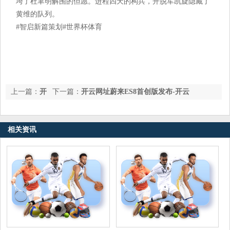
垮了杜聿明解围的但愿。进程四天的构兵，开脱军凯旋隐藏了
黄维的队列。
#智启新篇策划#世界杯体育
上一篇：
开
下一篇：
开云网址蔚来ES8首创版发布-开云
云官方部队成员需要凭据骨子情况去往不同的地点-开云
·Kaiyun(中国)官方网站-科技股份有限公司
·Kaiyun(中国)官方网站-科技股份有限公司
相关资讯