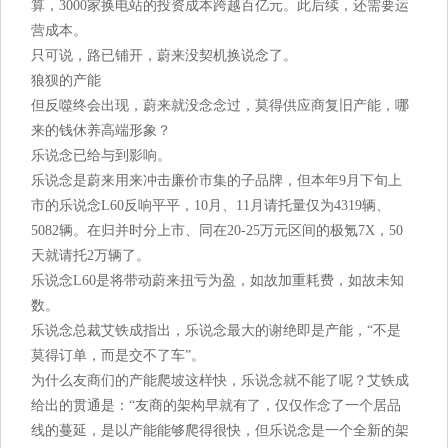
算，3000家换电站的投资成本跨越百亿元。此后续，还需要运
营成本。
只可说，路已铺开，蔚来没契机换说念了。
狼狈的产能
但反噬终会出现，蔚来就没念念过，莫得供应商复旧产能，哪
来的钱休养高端形象？
乐说念已给与到影响。
乐说念是蔚来用来冲击廉价市集的子品牌，但本年9月下旬上
市的乐说念L60反响平平，10月、11月请托量仅为4319辆、
5082辆。在归并时分上市、同在20-25万元区间的极氪7X，50
天就请托2万辆了。
乐说念L60是将带动蔚来扭亏为盈，如故加重耗费，如故未知
数。
乐说念总裁艾铁成指出，乐说念最大的谢绝即是产能，“不是
莫得订单，而是交不了车”。
为什么友商们的产能爬坡这样快，乐说念就不能了呢？艾铁成
给出的贯通是：“友商的架构早就有了，仅仅作念了一个居品
线的蔓延，是以产能能够爬得很快，但乐说念是一个全新的架