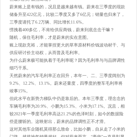
蔚来账上是有钱的，况且是越来越有钱。蔚来在三季度的现款
储备升至422亿元，比较二季度又多了6亿元；销量也归来了，
三季度请托了6.2万辆、同比增长11.6%。
愣拽着400多亿，不肯给供应商钱，蔚来到底念念干嘛？
随机，保住毛利率，才是蔚来的实在意图。
账上现款充裕，才能掌捏更大的草率原材料价钱波动材干、与
供应研讨价主动权，从而普及毛利率。
为什么蔚来极可能执着于毛利率呢？因为毛利率与与品牌调性
细巧干系。
天然蔚来的汽车毛利率正在回升，本年一、二、三季度阔别为
9.2%、12.2%、13.1%。蔚来还量度，四季度的整车毛利率将
竣事15%。
但此水平在新势力梯队中仍是靠后的。本年三季度，理念念的
车辆毛利率为20.9%、小鹏为15.3%、小米为17.1%。况且，相
较2021年一季度毛利率高达21.2%的色泽时刻，如今的数据险
些是腰斩的。这映射出，蔚来的品牌调性正不才滑。
这对其他车企随机莫得那么致命，比如小鹏，自从走了小米的
门路，越接地气销量越好。但对蔚来而言，“豪华”一直是彰显