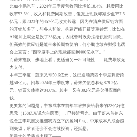
比如小鹏汽车，2024年三季度营收同比增长18.4%、耗费同比
收窄53.5%，收入和耗费同期改善，但账上现款却减少至357.5
亿元，跟2023年的457亿元收支甚远，因为在清爽供应链方面
的开销加多了，与各人和洽、构建产线开辟等重钞票，比如在
AI老师上就还是投了35亿元，因此暂时没办法给供应商回款。
但高效的供应链是能带来长期答复的，何小鹏也敢在财报电话
会上直言：“四季度手上的现款能回到400亿水平。”
而蔚来拖款，步地上看，更适当另一种可能性——耗费导致无
力支付。
本年三季度，蔚来又亏50.6亿元，这已通顺第四个季度耗费跨
越50亿元。闭幕2024年三季度末，蔚来欠债总和达879.2亿
元，钞票欠债率达84.6%。其中，又有302亿元是欠供应商的
钱。
更要紧的问题是，中东成本在前年年底投资给蔚来的22亿好意
思元（158亿东说念主民币），已接近亏光。由于蔚来首创东
说念主李斌屡次推翻我方立下的盈利 flag，中东成本八成会感
到失望，后者还会不会连续投资，还挺悬。
但最大的矛盾点出现了——