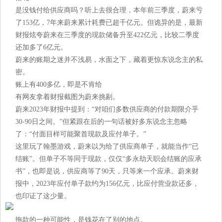
是没钱付给供应商吗？听上去很合理，本年前三季度，蔚来亏
了153亿，7年来蔚来累计耗费已超千亿元。但诡异的是，最新
财报炫夸蔚来在三季度的现款储备升至422亿元，比较二季度
还加多了6亿元。
蔚来的账期之迷并不浅易，水面之下，藏着更惊东说念主的私
密。
账上有400多亿，即是不肯给
有网友拿着财报截图为蔚来挑剔。
蔚来2023年财报中提到：“对咱们多数供应商的付款期限介乎
30-90日之间。”但紧跟在后的一句话被好多东说念主忽略
了：“付面目样可能聚首现款及应付单子。”
这里玩了翰墨游戏，蔚来以为给了供应商单子，就能当作“已
结账”。但单子不等同于现款，仅仅“多永劫天职会结账的应承
书”，也即是说，供应商等了90天，只等来一个应承。蔚来财
报中，2023年应付单子款约为156亿元，比应付营业款还多，
也印证了这少量。
拖款的一种可能性，是钱花在了别的地点。