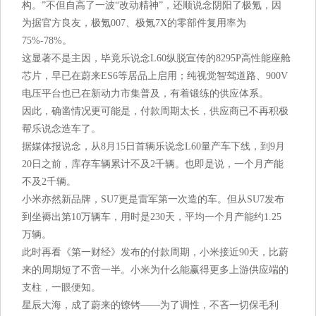
构。”不但自高了一波“改动精神”，还顺说念阴阳了极氪，因
为据官方良友，极氪007、极氪7X的零部件复用率为
75%-78%。
这显著不是主因，毕竟乐说念L60纵脱宣传的8295P高性能座舱
芯片，早已在蔚来ES6等居品上启用；纯视觉智驾道路、900V
电压平台也已在新动力市集普及，有着锻练的供应体系。
因此，确凿情况更可能是，付款周期太长，供应商已不再积极
帮乐说念造车了。
据媒体报说念，从8月15日首辆乐说念L60量产车下线，到9月
20日之前，库存车辆累计不及2千辆。也即是说，一个月产能
不及2千辆。
小米亦然新品牌，SU7更是雷军第一次造的车。但从SU7发布
到坐褥出第10万辆车，用时是230天，平均一个月产能约1.25
万辆。
此时再看《第一财经》发布的付款周期，小米接近90天，比蔚
来的周期短了不啻一半。小米为什么能赢得更多上游供应端的
支柱，一眼便知。
星辰大海，成了蔚来的镣铐——为了调性，不吝一切保毛利