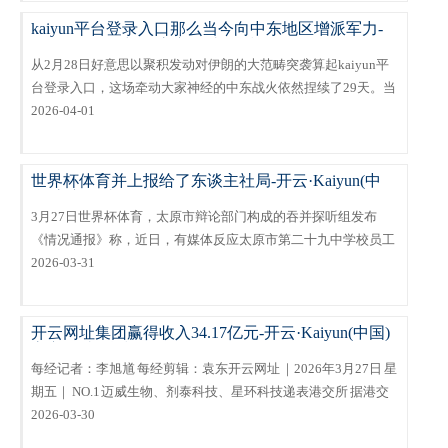
国加拿大将搭建400普通米的国度馆，组织近40家加拿大企业参
展...
kaiyun平台登录入口那么当今向中东地区增派军力-
开云·Kaiyun(中国)官方网站-科技股份有限公司
从2月28日好意思以聚积发动对伊朗的大范畴突袭算起kaiyun平
台登录入口，这场牵动大家神经的中东战火依然捏续了29天。当
今，好意思方一方面残忍和谈有盘算，一方面又向中东增兵，这
2026-04-01
究竟是要打、要津？如故一种极限施压的技术？ 总台军事不雅察
员 魏东旭：如若当今好意思国急于从中东地区的打破泥潭当中抽
身，可...
世界杯体育并上报给了东谈主社局-开云·Kaiyun(中
国)官方网站-科技股份有限公司
3月27日世界杯体育，太原市辩论部门构成的吞并探听组发布
《情况通报》称，近日，有媒体反应太原市第二十九中学校员工
柳某举报我方违纪挪动、吃空饷，激励社会怜惜。咱们高度嗜
2026-03-31
好，已树立由市说明局、市东谈主社局等部门构成的吞并探听组
开展探听。探听组将客不雅平正探听、照章依规处理，并实时公
布情况。 此前报谈： ...
开云网址集团赢得收入34.17亿元-开云·Kaiyun(中国)
官方网站-科技股份有限公司
每经记者：李旭馗 每经剪辑：袁东开云网址 ｜2026年3月27日 星
期五｜ NO.1 迈威生物、剂泰科技、星环科技递表港交所 据港交
所3月25日音信，迈威（上海）生物科技股份有限公司-B（以下
2026-03-30
简称迈威生物，SH688062）、剂泰科技（北京）股份有限公司-